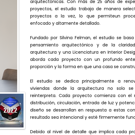
arquitectónicas. Con más de 25 años de exper
proyectos, el estudio trabaja de manera sele
proyectos a la vez, lo que permiteun proc
enfocado y altamente detallado.
Fundado por Silvina Felman, el estudio se bas
pensamiento arquitectónico y de la clarida
arquitectura y una Licenciatura en Interior Desi
aborda cada proyecto con un profundo enten
proporción y la forma en que una casa se constr
El estudio se dedica principalmente a reno
viviendas donde la arquitectura no solo se
reinterpreta. Cada proyecto comienza con el 
distribución, circulación, entrada de luz y potenc
diseño se desarrollan en respuesta a estas co
resultado sea intencional y esté firmemente fun
Debido al nivel de detalle que implica cada pr